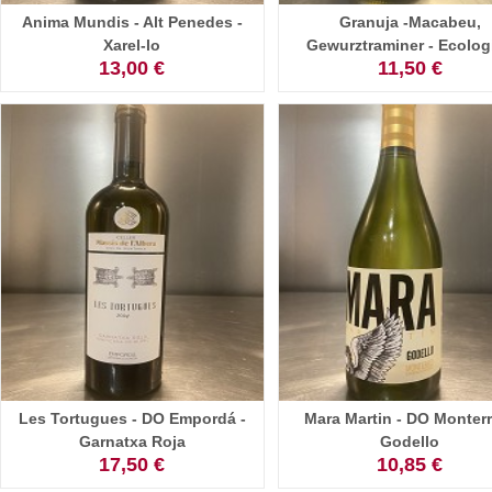
Anima Mundis - Alt Penedes -
Granuja -Macabeu,
Xarel-lo
Gewurztraminer - Ecolog
13,00 €
11,50 €
Les Tortugues - DO Empordá -
Mara Martin - DO Monterr
Garnatxa Roja
Godello
17,50 €
10,85 €